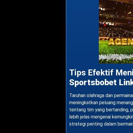
Tips Efektif Me
Sportsbobet Lin
Taruhan olahraga dan permaina
meningkatkan peluang menang d
tentang tim yang bertanding,
lebih jelas mengenai kemungkin
strategi penting dalam bermain