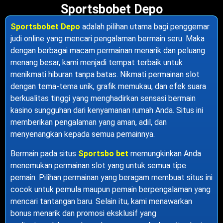
Sportsbobet Depo
Sportsbobet Depo
adalah pilihan utama bagi penggemar
judi online yang mencari pengalaman bermain seru. Maka
dengan berbagai macam permainan menarik dan peluang
menang besar, kami menjadi tempat terbaik untuk
menikmati hiburan tanpa batas. Nikmati permainan slot
dengan tema-tema unik, grafik memukau, dan efek suara
berkualitas tinggi yang menghadirkan sensasi bermain
kasino sungguhan dari kenyamanan rumah Anda. Situs ini
memberikan pengalaman yang aman, adil, dan
menyenangkan kepada semua pemainnya.
Bermain pada situs
Sportsbo bet
memungkinkan Anda
menemukan permainan slot yang untuk semua tipe
pemain. Pilihan permainan yang beragam membuat situs ini
cocok untuk pemula maupun pemain berpengalaman yang
mencari tantangan baru. Selain itu, kami menawarkan
bonus menarik dan promosi eksklusif yang