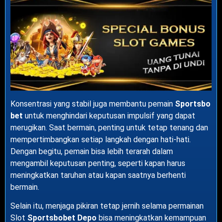
Konsentrasi yang stabil juga membantu pemain
Sportsbo
bet
untuk menghindari keputusan impulsif yang dapat
merugikan. Saat bermain, penting untuk tetap tenang dan
mempertimbangkan setiap langkah dengan hati-hati.
Dengan begitu, pemain bisa lebih terarah dalam
mengambil keputusan penting, seperti kapan harus
meningkatkan taruhan atau kapan saatnya berhenti
bermain.
Selain itu, menjaga pikiran tetap jernih selama permainan
Slot
Sportsbobet Depo
bisa meningkatkan kemampuan