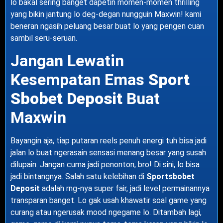
lo bakal sering banget dapetin momen-momen thrilling
yang bikin jantung lo deg-degan nungguin Maxwin! kami
beneran ngasih peluang besar buat lo yang pengen cuan
sambil seru-seruan.
Jangan Lewatin
Kesempatan Emas
Sport
Sbobet Deposit
Buat
Maxwin
Bayangin aja, tiap putaran reels penuh energi tuh bisa jadi
jalan lo buat ngerasain sensasi menang besar yang susah
dilupain. Jangan cuma jadi penonton, bro! Di sini, lo bisa
jadi bintangnya.
Salah satu kelebihan di
Sportsbobet
Deposit
adalah rng-nya super fair, jadi level permainannya
transparan banget. Lo gak usah khawatir soal game yang
curang atau ngerusak mood ngegame lo. Ditambah lagi,