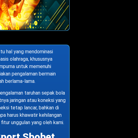
atu hal yang mendominasi
asis olahraga, khususnya
 sempurna untuk memenuhi
diakan pengalaman bermain
tah berlama-lama.
pengalaman taruhan sepak bola
nya jaringan atau koneksi yang
eksi tetap lancar, bahkan di
npa harus khawatir kehilangan
itur unggulan yang oleh kami.
port Sbobet