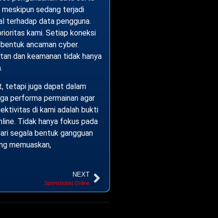
r meskipun sedang terjadi
mal terhadap data pengguna.
rioritas kami. Setiap koneksi
a bentuk ancaman cyber.
tan dan keamanan tidak hanya
.
 tetapi juga dapat dalam
jaga performa permainan agar
ktivitas di kami adalah bukti
line. Tidak hanya fokus pada
ari segala bentuk gangguan
ang memuaskan,
NEXT
Sportsbobet Online