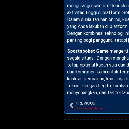
mengurangi risiko bottlenecki
aktivitas tinggi di platform.
Sel
Dalam dunia taruhan online, kea
yang Anda lakukan di platform
Dengan kombinasi teknologi ini
penting bagi pengguna, tetapi 
Sportsbobet Game
mengerti 
segala situasi.
Dengan menghadi
tetap optimal kapan saja dan 
dari komitmen kami untuk teru
kualitas permainan, kami juga
teknis. Dengan begitu, taruhan
menyenangkan, dan tak tertand
PREVIOUS
Sportsbobet Daftar