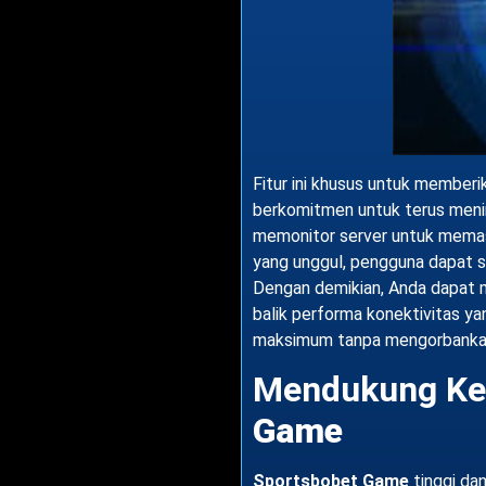
Fitur ini khusus untuk memberi
berkomitmen untuk terus menin
memonitor server untuk memas
yang unggul, pengguna dapat s
Dengan demikian, Anda dapat m
balik performa konektivitas 
maksimum tanpa mengorbanka
Mendukung Ke
Game
Sportsbobet Game
tinggi da