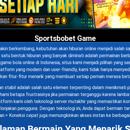
Sportsbobet Game
kin berkembang, kebutuhan akan hiburan online menjadi salah s
 satu bentuk hiburan yang banyak diminati adalah permainan berb
 game bola online di Indonesia, situs kami menjadi pilihan yang
atform yang modern dan user-friendly, kami tidak hanya menye
rkan fitur-fitur menarik yang membuat setiap pemain merasa be
an stabil adalah salah satu elemen terpenting dalam menikmati 
mi betapa frustrasinya jika permainan terganggu karena lambat
 platform kami oleh teknologi server mutakhir yang memastikan kon
i lonjakan pengguna. Dengan teknologi ini, Anda dapat bermain ta
an.=
Koneksi cepat juga memungkinkan akses instan ke berbagai f
laman Bermain Yang Menarik
S