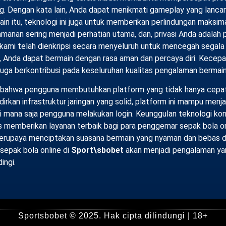
ng. Dengan kata lain, Anda dapat menikmati gameplay yang lanca
ain itu, teknologi ini juga untuk memberikan perlindungan maksi
manan sering menjadi perhatian utama, dan, privasi Anda adalah p
 kami telah dienkripsi secara menyeluruh untuk mencegah segal
, Anda dapat bermain dengan rasa aman dan percaya diri.
Kecepa
juga berkontribusi pada keseluruhan kualitas pengalaman bermain
bahwa pengguna membutuhkan platform yang tidak hanya cepat,
rkan infrastruktur jaringan yang solid, platform ini mampu men
di mana saja pengguna melakukan login.
Keunggulan teknologi kone
s memberikan layanan terbaik bagi para penggemar sepak bola on
 berupaya menciptakan suasana bermain yang nyaman dan bebas d
 sepak bola online di
Sport\sbobet
akan menjadi pengalaman y
ingi.
Sportsbobet © 2025. Hak cipta dilindungi | 18+