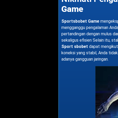
Game
Sportsbobet Game
mengekspl
mengganggu pengalaman Anda. 
pertandingan dengan mulus da
sekaligus efisien
Selain itu, s
Sport sbobet
dapat mengikut
koneksi yang stabil, Anda tid
adanya gangguan jaringan.