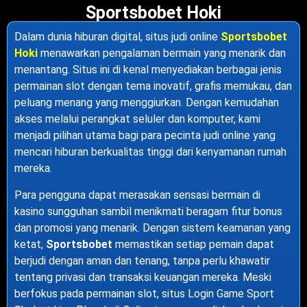
Sportsbobet Hoki
Dalam dunia hiburan digital, situs judi online
Sportsbobet
Hoki
menawarkan pengalaman bermain yang menarik dan
menantang. Situs ini di kenal menyediakan berbagai jenis
permainan slot dengan tema inovatif, grafis memukau, dan
peluang menang yang menggiurkan. Dengan kemudahan
akses melalui perangkat seluler dan komputer, kami
menjadi pilihan utama bagi para pecinta judi online yang
mencari hiburan berkualitas tinggi dari kenyamanan rumah
mereka.
Para pengguna dapat merasakan sensasi bermain di
kasino sungguhan sambil menikmati beragam fitur bonus
dan promosi yang menarik. Dengan sistem keamanan yang
ketat,
Sportsbobet
memastikan setiap pemain dapat
berjudi dengan aman dan tenang, tanpa perlu khawatir
tentang privasi dan transaksi keuangan mereka. Meski
berfokus pada permainan slot, situs Login Game Sport