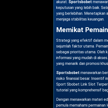
akurat.
Sportsbobet
menawark
keputusan yang lebih baik.
Sela
yang berlebihan. Menetapkan 
menjaga stabilitas keuangan.
Memikat Pemain 
Strategi yang efektif dalam me
sejumlah faktor utama. Pemai
sebagai prioritas utama. Oleh
informasi yang mudah di akses
yang menarik dan promosi khus
Sportsbobet
menawarkan berb
risiko finansial besar. Insenti
Sport Sbobet Link Slot Terpe
tutorial yang komprehensif ba
Dengan menawarkan materi edu
pemula memahami permainan leb