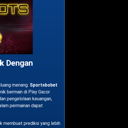
pk
Dengan
peluang menang.
Sportsbobet
nik bermain di Play Gacor
dan pengelolaan keuangan,
dalam permainan dapat
k membuat prediksi yang lebih