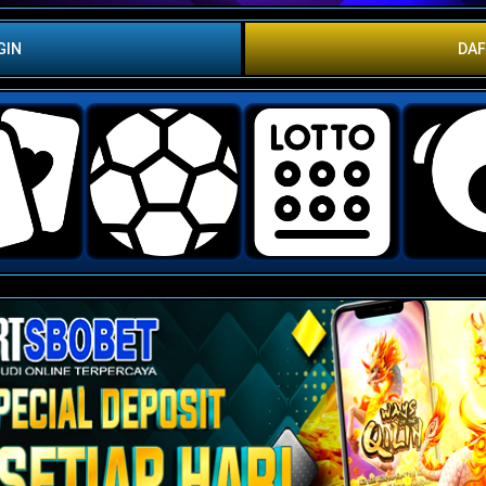
GIN
DA