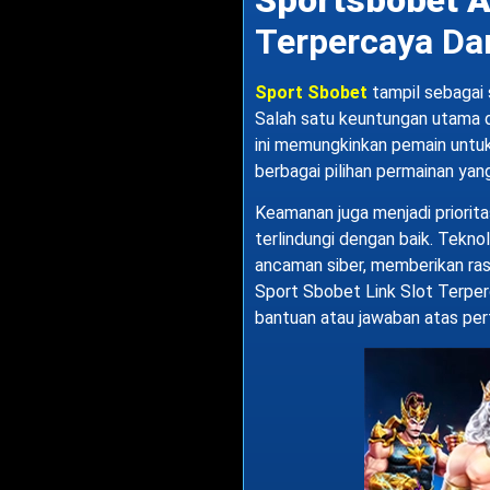
Terpercaya Da
Sport Sbobet
tampil sebagai 
Salah satu keuntungan utama da
ini memungkinkan pemain untu
berbagai pilihan permainan yan
Keamanan juga menjadi priorit
terlindungi dengan baik. Tekno
ancaman siber, memberikan ras
Sport Sbobet Link Slot Terper
bantuan atau jawaban atas pe