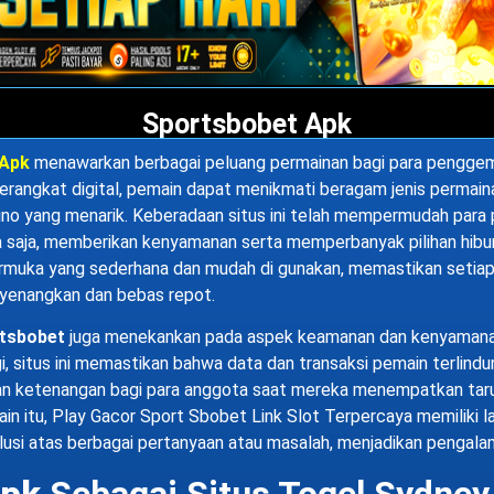
Sportsbobet Apk
 Apk
menawarkan berbagai peluang permainan bagi para penggema
angkat digital, pemain dapat menikmati beragam jenis permainan
ino yang menarik. Keberadaan situs ini telah mempermudah para p
a saja, memberikan kenyamanan serta memperbanyak pilihan hibur
rmuka yang sederhana dan mudah di gunakan, memastikan setiap
yenangkan dan bebas repot.
tsbobet
juga menekankan pada aspek keamanan dan kenyaman
ggi, situs ini memastikan bahwa data dan transaksi pemain terlind
an ketenangan bagi para anggota saat mereka menempatkan tar
lain itu, Play Gacor Sport Sbobet Link Slot Terpercaya memiliki 
si atas berbagai pertanyaan atau masalah, menjadikan pengala
Apk
Sebagai Situs Togel Sydney