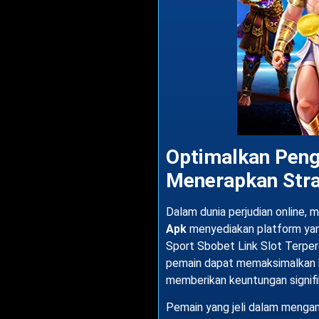
Optimalkan Pen
Menerapkan Strat
Dalam dunia perjudian online, 
Apk
menyediakan platform yang
Sport Sbobet Link Slot Terpe
pemain dapat memaksimalkan h
memberikan keuntungan signifi
Pemain yang jeli dalam mengam