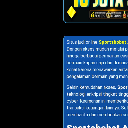
Situs judi online
Sportsbobet
Dengan akses mudah melalui per
hingga berbagai permainan cas
bermain kapan saja dan di man
kenal karena menawarkan anta
pengalaman bermain yang men
Selain kemudahan akses,
Spor
teknologi enkripsi tingkat tin
cyber. Keamanan ini memberik
transaksi keuangan lainnya. Se
membantu dan memberikan solu
Sportsbobet 