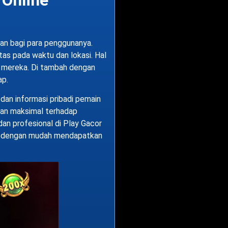
gan bagi para penggunanya.
tas pada waktu dan lokasi. Hal
 mereka. Di tambah dengan
ap.
dan informasi pribadi pemain
ngan maksimal terhadap
an profesional di Play Gacor
pat dengan mudah mendapatkan