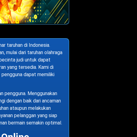
r taruhan di Indonesia.
, mulai dari taruhan olahraga
ecinta judi untuk dapat
an yang tersedia. Kami di
 pengguna dapat memiliki
an pengguna. Menggunakan
ungi dengan baik dari ancaman
uhan ataupun melakukan
layanan pelanggan yang siap
man bermain semakin optimal.
 Online