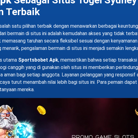
n Terbaik
salah satu pilihan terbaik dengan menawarkan berbagai keuntun
ri bermain di situs ini adalah kemudahan akses yang tidak terba
k memasang taruhan secara fleksibel sesuai dengan kenyamanan
g menarik, pengalaman bermain di situs ini menjadi semakin lengk
as utama
Sportsbobet Apk
, memastikan bahwa setiap transaksi 
logi canggih yang di gunakan oleh situs ini memberikan perlindu
a aman bagi setiap anggota.
Layanan pelanggan yang responsif d
caya turut menambah nilai lebih bagi situs ini. Para pemain da
rtanyaan mereka.