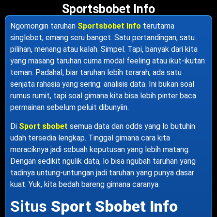
Sportsbobet Info
Ngomongin taruhan
Sportsbobet Info
terutama
singlebet, emang seru banget. Satu pertandingan, satu
pilihan, menang atau kalah. Simpel. Tapi, banyak dari kita
yang masang taruhan cuma modal feeling atau ikut-ikutan
teman. Padahal, biar taruhan lebih terarah, ada satu
senjata rahasia yang sering: analisis data. Ini bukan soal
rumus rumit, tapi soal gimana kita bisa lebih pinter baca
permainan sebelum peluit dibunyiin.
Di
Sport sbobet
semua data dan odds yang lo butuhin
udah tersedia lengkap. Tinggal gimana cara kita
meraciknya jadi sebuah keputusan yang lebih matang.
Dengan sedikit ngulik data, lo bisa ngubah taruhan yang
tadinya untung-untungan jadi taruhan yang punya dasar
kuat. Yuk, kita bedah bareng gimana caranya.
Situs
Sport Sbobet Info