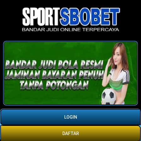
LOGIN
DAFTAR