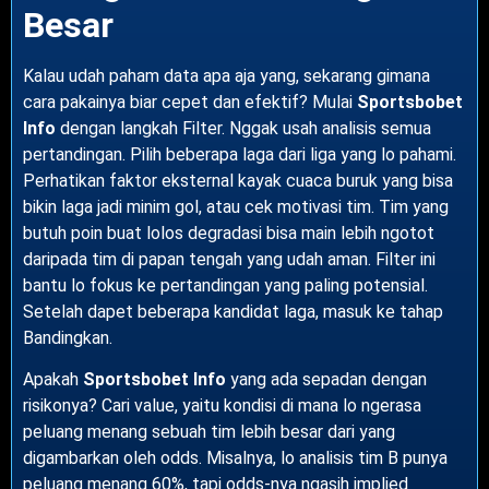
Besar
Kalau udah paham data apa aja yang, sekarang gimana
cara pakainya biar cepet dan efektif? Mulai
Sportsbobet
Info
dengan langkah Filter. Nggak usah analisis semua
pertandingan. Pilih beberapa laga dari liga yang lo pahami.
Perhatikan faktor eksternal kayak cuaca buruk yang bisa
bikin laga jadi minim gol, atau cek motivasi tim. Tim yang
butuh poin buat lolos degradasi bisa main lebih ngotot
daripada tim di papan tengah yang udah aman. Filter ini
bantu lo fokus ke pertandingan yang paling potensial.
Setelah dapet beberapa kandidat laga, masuk ke tahap
Bandingkan.
Apakah
Sportsbobet Info
yang ada sepadan dengan
risikonya? Cari value, yaitu kondisi di mana lo ngerasa
peluang menang sebuah tim lebih besar dari yang
digambarkan oleh odds. Misalnya, lo analisis tim B punya
peluang menang 60%, tapi odds-nya ngasih implied