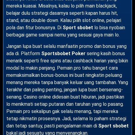
mereka kuasai. Misalnya, kalau lo pilih main blackjack,
belajar dulu strategi dasarnya seperti kapan harus hit,
stand, atau double down. Kalau pilih slot online, pelajari
pola dan fitur bonusnya. Di
Sport sbobet
lo bisa nyobain
berbagai game sampai nemu yang sesuai gaya main lo.
Jangan lupa buat selalu manfaatin promo dan bonus yang
ada di. Platform
Sportsbobet Poker
sering kasih bonus
menarik seperti free spins atau cashback harian yang bikin
modal lo makin panjang. Pemain pro tahu banget cara
memaksimalkan bonus-bonus ini buat ningkatin peluang
menang mereka tanpa banyak keluar uang tambahan.
Yang
terakhir dan paling penting, jangan lupa buat bersenang-
senang. Casino online didesain buat hiburan, jadi pastikan
lo menikmati setiap putaran dan taruhan yang lo pasang.
Pemain pro sekalipun gak selalu menang, tapi mereka
tetap nikmatin prosesnya. Jadi, selama lo paham strategi
dan tetap santuy, pasti pengalaman main di
Sport sbobet
bakal jadi sesuatu yang menyenangkan.