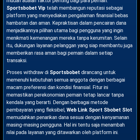
mudah adalah faktor penting bagi para pemain.
Sportsbobet Vip
telah membangun reputasi sebagai
platform yang menyediakan pengalaman finansial bebas
hambatan dan aman. Kepraktisan dalam pencairan dana
menjadikannya pilihan utama bagi pengguna yang ingin
menikmati kemenangan mereka tanpa kerumitan. Selain
itu, dukungan layanan pelanggan yang siap membantu juga
memberikan rasa aman bagi pemain dalam setiap
transaksi.
Proses withdraw di
Sportsbobet
dirancang untuk
memenuhi kebutuhan semua anggota dengan berbagai
macam preferensi dan kondisi finansial. Fitur ini
memastikan perekonomian pemain tetap lancar tanpa
kendala yang berarti. Dengan berbagai metode
pembayaran yang fleksibel,
Web Link Sport Sbobet Slot
memudahkan penarikan dana sesuai dengan kenyamanan
masing-masing pengguna. Hal ini tentu saja menambah
nilai pada layanan yang ditawarkan oleh platform ini.