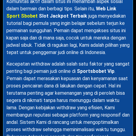
Komunitas aktif dalam situs ini menambah aspek sosial
dalam bermain dan berbagi tips. Selain itu,
Web Link
Sport Sbobet
Slot Jackpot Terbaik
juga menyediakan
tutorial bagi pemula yang ingin belajar sebelum terjun ke
permainan sungguhan. Pemain dapat mengakses situs ini
kapan saja dan di mana saja, cocok untuk mereka dengan
jadwal sibuk. Tidak di ragukan lagi, Kami adalah pilihan yang
tepat untuk penggemar judi online di Indonesia.
Kecepatan withdraw adalah salah satu faktor yang sangat
penting bagi pemain judi online di
Sportsbobet Vip
.
Pemain dapat merasakan kepuasan dan kenyamanan saat
proses pencairan dana di lakukan dengan cepat. Hal ini
terutama penting agar kemenangan yang di peroleh bisa
segera di nikmati tanpa harus menunggu dalam waktu
lama. Dengan kebijakan withdraw yang efisien, Kami
membangun reputasi sebagai platform yang responsif dan
andal.
Sistem Kami di rancang untuk mengoptimalkan
proses withdraw sehingga meminimalisasi waktu tunggu.