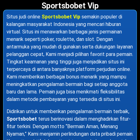
Sportsbobet Vip
Situs judi online
Sportsbobet Vip
semakin populer di
kalangan masyarakat Indonesia yang mencari hiburan
virtual. Situs ini menawarkan berbagai jenis permainan
menarik seperti poker, roulette, dan slot. Dengan
antarmuka yang mudah di gunakan serta dukungan layanan
pelanggan cepat, Kami menjadi pilihan favorit para pemain.
Tingkat keamanan yang tinggi juga menjadikan situs ini
terpercaya di antara banyaknya platform perjudian online.
Kami memberikan berbagai bonus menarik yang mampu
meningkatkan pengalaman bermain bagi setiap anggota
baru dan lama. Pemain juga bisa menikmati fleksibilitas
dalam metode pembayaran yang tersedia di situs ini.
Didirikan untuk memberikan pengalaman bermain terbaik,
Sportsbobet
terus berinovasi dalam menghadirkan fitur-
fitur terkini. Dengan motto “Bermain Aman, Menang
Nyaman,” Kami menjamin perlindungan data pribadi pemain.