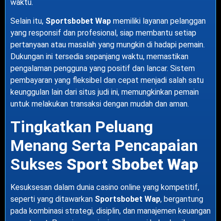
waktu.
Selain itu,
Sportsbobet Wap
memiliki layanan pelanggan
yang responsif dan profesional, siap membantu setiap
pertanyaan atau masalah yang mungkin di hadapi pemain.
Dukungan ini tersedia sepanjang waktu, memastikan
pengalaman pengguna yang positif dan lancar. Sistem
pembayaran yang fleksibel dan cepat menjadi salah satu
keunggulan lain dari situs judi ini, memungkinkan pemain
untuk melakukan transaksi dengan mudah dan aman.
Tingkatkan Peluang
Menang Serta Pencapaian
Sukses
Sport Sbobet Wap
Kesuksesan dalam dunia casino online yang kompetitif,
seperti yang ditawarkan
Sportsbobet Wap
, bergantung
pada kombinasi strategi, disiplin, dan manajemen keuangan