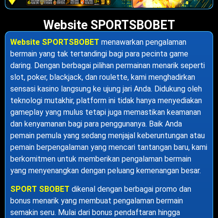
Website SPORTSBOBET
Website SPORTSBOBET
menawarkan pengalaman
bermain yang tak tertandingi bagi para pecinta game
daring. Dengan berbagai pilihan permainan menarik seperti
slot, poker, blackjack, dan roulette, kami menghadirkan
sensasi kasino langsung ke ujung jari Anda. Didukung oleh
teknologi mutakhir, platform ini tidak hanya menyediakan
gameplay yang mulus tetapi juga memastikan keamanan
dan kenyamanan bagi para penggunanya. Baik Anda
pemain pemula yang sedang menjajal keberuntungan atau
pemain berpengalaman yang mencari tantangan baru, kami
berkomitmen untuk memberikan pengalaman bermain
yang menyenangkan dengan peluang kemenangan besar.
SPORT SBOBET
dikenal dengan berbagai promo dan
bonus menarik yang membuat pengalaman bermain
semakin seru. Mulai dari bonus pendaftaran hingga