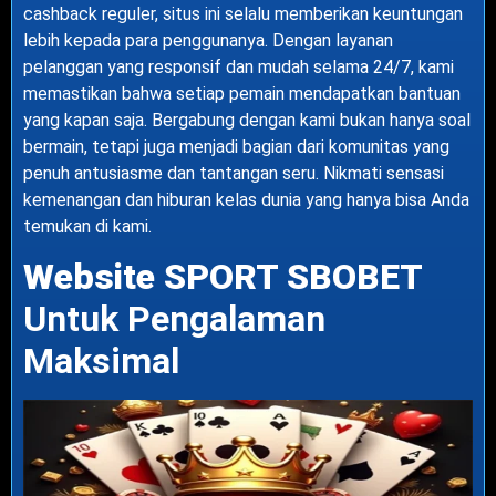
cashback reguler, situs ini selalu memberikan keuntungan
lebih kepada para penggunanya. Dengan layanan
pelanggan yang responsif dan mudah selama 24/7, kami
memastikan bahwa setiap pemain mendapatkan bantuan
yang kapan saja. Bergabung dengan kami bukan hanya soal
bermain, tetapi juga menjadi bagian dari komunitas yang
penuh antusiasme dan tantangan seru. Nikmati sensasi
kemenangan dan hiburan kelas dunia yang hanya bisa Anda
temukan di kami.
Website SPORT SBOBET
Untuk Pengalaman
Maksimal