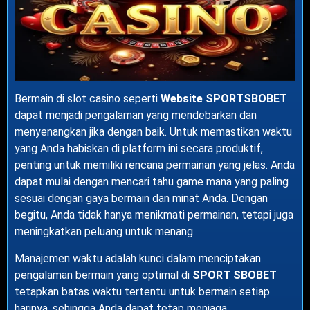
Bermain di slot casino seperti
Website SPORTSBOBET
dapat menjadi pengalaman yang mendebarkan dan
menyenangkan jika dengan baik. Untuk memastikan waktu
yang Anda habiskan di platform ini secara produktif,
penting untuk memiliki rencana permainan yang jelas. Anda
dapat mulai dengan mencari tahu game mana yang paling
sesuai dengan gaya bermain dan minat Anda. Dengan
begitu, Anda tidak hanya menikmati permainan, tetapi juga
meningkatkan peluang untuk menang.
Manajemen waktu adalah kunci dalam menciptakan
pengalaman bermain yang optimal di
SPORT SBOBET
tetapkan batas waktu tertentu untuk bermain setiap
harinya, sehingga Anda dapat tetap menjaga