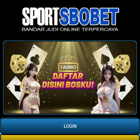
LOGIN