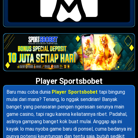
Player Sportsbobet
Baru mau coba dunia
Player Sportsbobet
tapi bingung
mulai dari mana? Tenang, lo nggak sendirian! Banyak
banget yang penasaran pengen ngerasain serunya main
game casino, tapi ragu karena keliatannya ribet. Padahal,
aslinya gampang banget kok buat mulai. Anggap aja ini
kayak lo mau nyoba game baru di ponsel, cuma bedanya ini
punya potensi keuntungan dan tentu saja, butuh sedikit