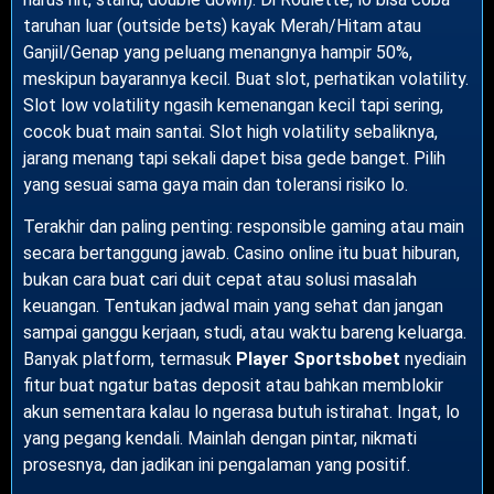
taruhan luar (outside bets) kayak Merah/Hitam atau
Ganjil/Genap yang peluang menangnya hampir 50%,
meskipun bayarannya kecil. Buat slot, perhatikan volatility.
Slot low volatility ngasih kemenangan kecil tapi sering,
cocok buat main santai. Slot high volatility sebaliknya,
jarang menang tapi sekali dapet bisa gede banget. Pilih
yang sesuai sama gaya main dan toleransi risiko lo.
Terakhir dan paling penting: responsible gaming atau main
secara bertanggung jawab. Casino online itu buat hiburan,
bukan cara buat cari duit cepat atau solusi masalah
keuangan. Tentukan jadwal main yang sehat dan jangan
sampai ganggu kerjaan, studi, atau waktu bareng keluarga.
Banyak platform, termasuk
Player Sportsbobet
nyediain
fitur buat ngatur batas deposit atau bahkan memblokir
akun sementara kalau lo ngerasa butuh istirahat. Ingat, lo
yang pegang kendali. Mainlah dengan pintar, nikmati
prosesnya, dan jadikan ini pengalaman yang positif.