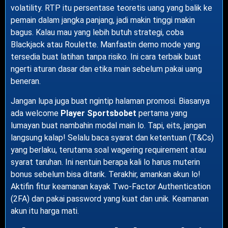
volatility. RTP itu persentase teoretis uang yang balik ke
pemain dalam jangka panjang, jadi makin tinggi makin
bagus. Kalau mau yang lebih butuh strategi, coba
Blackjack atau Roulette. Manfaatin demo mode yang
tersedia buat latihan tanpa risiko. Ini cara terbaik buat
ngerti aturan dasar dan etika main sebelum pakai uang
beneran.
Jangan lupa juga buat ngintip halaman promosi. Biasanya
ada welcome
Player Sportsbobet
pertama yang
lumayan buat nambahin modal main lo. Tapi, eits, jangan
langsung kalap! Selalu baca syarat dan ketentuan (T&Cs)
yang berlaku, terutama soal wagering requirement atau
syarat taruhan. Ini nentuin berapa kali lo harus muterin
bonus sebelum bisa ditarik. Terakhir, amankan akun lo!
Aktifin fitur keamanan kayak Two-Factor Authentication
(2FA) dan pakai password yang kuat dan unik. Keamanan
akun itu harga mati.