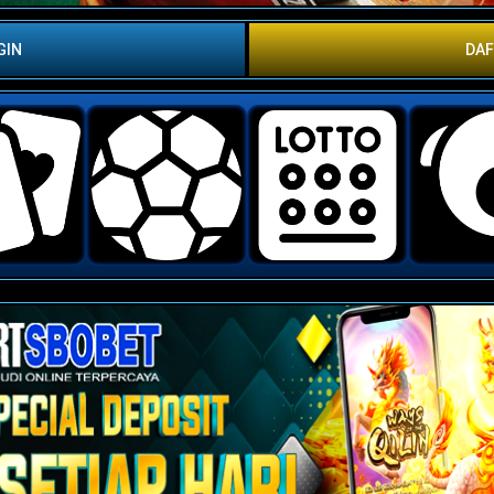
GIN
DA