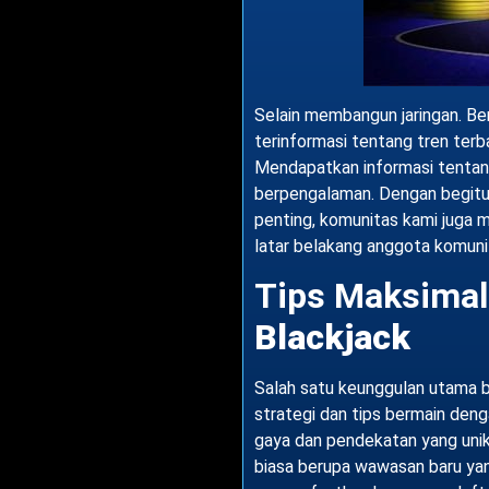
Selain membangun jaringan. B
terinformasi tentang tren terb
Mendapatkan informasi tentan
berpengalaman. Dengan begitu
penting, komunitas kami juga
latar belakang anggota komuni
Tips Maksima
Blackjack
Salah satu keunggulan utama
strategi dan tips bermain den
gaya dan pendekatan yang uni
biasa berupa wawasan baru ya