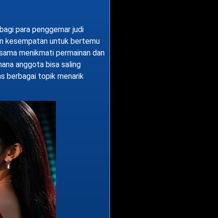
 bagi para penggemar judi
kan kesempatan untuk bertemu
g sama menikmati permainan dan
ana anggota bisa saling
s berbagai topik menarik