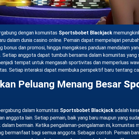
ergabung dengan komunitas
Sportsbobet Blackjack
memungkink
aru dalam dunia casino online. Pemain dapat mempelajari peruba
g bonus dan promosi, hingga mengakses panduan mendalam yang
. Setiap anggota dapat tumbuh bersama dalam komunitas yang 
 menjadi tempat untuk mengasah sportivitas dan memperluas w
tas. Setiap interaksi dapat membuka perspektif baru tentang c
lkan Peluang Menang Besar
Sp
 bergabung dalam komunitas
Sportsbobet Blackjack
adalah kes
gan anggota lain. Setiap pemain, baik yang baru maupun yang sud
k dalam bermain. Ketika pengalaman-pengalaman ini, komunitas 
ng bermanfaat bagi semua anggota.
Sebagai contoh. Pemain bar