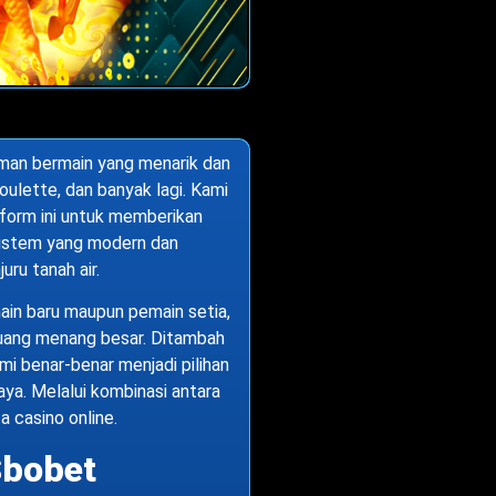
aman bermain yang menarik dan
oulette, dan banyak lagi. Kami
form ini untuk memberikan
sistem yang modern dan
ru tanah air.
ain baru maupun pemain setia,
uang menang besar. Ditambah
i benar-benar menjadi pilihan
a. Melalui kombinasi antara
a casino online.
Sbobet