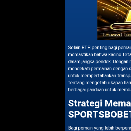
Selain RTP, penting bagi pema
memastikan bahwa kasino teta
dalam jangka pendek. Dengan 
mendekati permainan dengan st
untuk mempertahankan transpa
tentang mengetahui kapan haru
berbagai panduan untuk memba
Strategi Mema
SPORTSBOBE
Bagi pemain yang lebih berpe