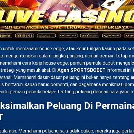
in untuk memahami house edge, atau keuntungan kasino pada se
p menguntungkan dalam jangka panjang, namun pemain tetap me
memahami cara kerja house edge, pemain pemula dapat mengelo
rategi yang masuk akal. Di
Agen SPORTSBOBET
informasi in
ransi.
Memahami dasar-dasar peluang ini bukan hanya tentang ang
s bertaruh, kapan harus berhenti, dan bagaimana menikmati per
ntu pemain pemula belajar tentang peluang dengan cara yang 
ksimalkan Peluang Di Permai
T
ngalaman. Memahami peluang saja tidak cukup; mereka juga perl