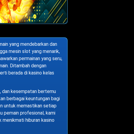
rmain yang mendebarkan dan
ngga mesin slot yang menarik,
enawarkan permainan yang seru,
emain. Ditambah dengan
rti berada di kasino kelas
an, dan kesempatan bertemu
kan berbagai keuntungan bagi
en untuk memastikan setiap
u pemain profesional, kami
 menikmati hiburan kasino