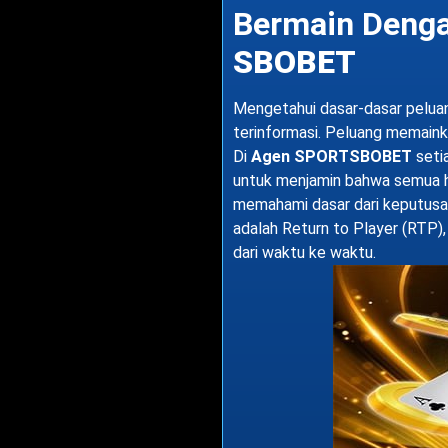
Bermain Denga
SBOBET
Mengetahui dasar-dasar peluan
terinformasi. Peluang memainka
Di
Agen SPORTSBOBET
seti
untuk menjamin bahwa semua ha
memahami dasar dari keputusa
adalah Return to Player (RTP)
dari waktu ke waktu.