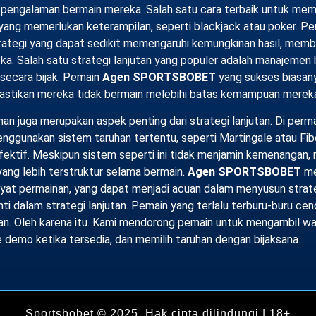
 pengalaman bermain mereka. Salah satu cara terbaik untuk mem
ang memerlukan keterampilan, seperti blackjack atau poker. Pe
tegi yang dapat sedikit memengaruhi kemungkinan hasil, membe
eka.
Salah satu strategi lanjutan yang populer adalah manajemen 
secara bijak. Pemain
Agen SPORTSBOBET
yang sukses biasan
mastikan mereka tidak bermain melebihi batas kemampuan merek
han juga merupakan aspek penting dari strategi lanjutan. Di perm
enggunakan sistem taruhan tertentu, seperti Martingale atau Fi
fektif. Meskipun sistem seperti ini tidak menjamin kemenanga
g lebih terstruktur selama bermain.
Agen SPORTSBOBET
me
ayat permainan, yang dapat menjadi acuan dalam menyusun strat
nti dalam strategi lanjutan. Pemain yang terlalu terburu-buru 
an. Oleh karena itu. Kami mendorong pemain untuk mengambil 
emo ketika tersedia, dan memilih taruhan dengan bijaksana.
Sportsbobet © 2025. Hak cipta dilindungi | 18+