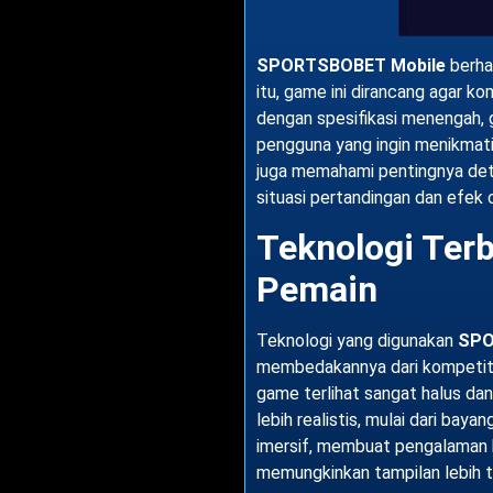
SPORTSBOBET Mobile
berha
itu, game ini dirancang agar k
dengan spesifikasi menengah, g
pengguna yang ingin menikmat
juga memahami pentingnya deta
situasi pertandingan dan efek
Teknologi Ter
Pemain
Teknologi yang digunakan
SPO
membedakannya dari kompetito
game terlihat sangat halus da
lebih realistis, mulai dari bay
imersif, membuat pengalaman 
memungkinkan tampilan lebih 